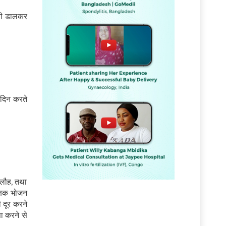
नी डालकर
िदिन करते
,लौह, तथा
क्षक भोजन
 दूर करने
ं
ा करने से