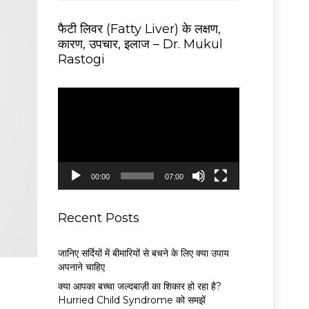
फैटी लिवर (Fatty Liver) के लक्षण,
कारण, उपचार, इलाज – Dr. Mukul
Rastogi
V
i
d
e
o
P
00:00
07:00
l
a
y
Recent Posts
e
r
जानिए सर्दियों में बीमारियों से बचने के लिए क्या उपाय
अपनाने चाहिए
क्या आपका बच्चा जल्दबाज़ी का शिकार हो रहा है?
Hurried Child Syndrome को समझें