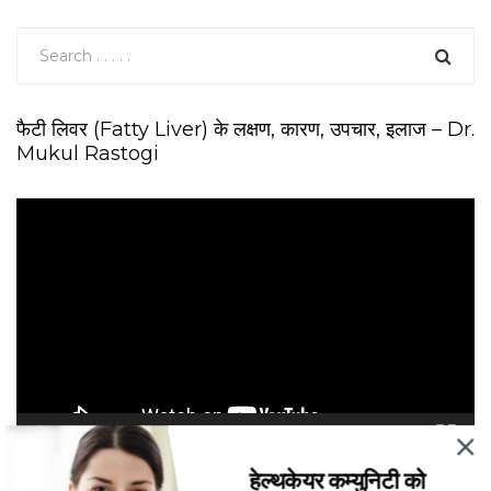
फैटी लिवर (Fatty Liver) के लक्षण, कारण, उपचार, इलाज – Dr.
Mukul Rastogi
V
i
d
e
o
P
l
a
y
e
00:00
07:00
r
हेल्थकेयर कम्युनिटी को