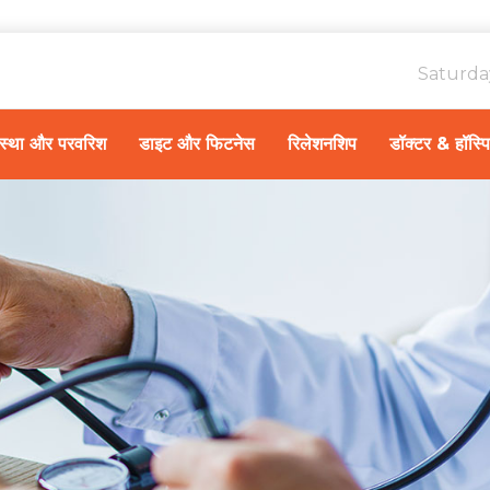
Saturda
ावस्था और परवरिश
डाइट और फिटनेस
रिलेशनशिप
डॉक्टर & हॉस्प