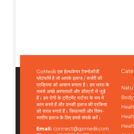
Cate
GoMedii एक हेल्थकेयर टेक्नोलॉजी
प्लेटफॉर्म है जो आपके इलाज / सर्जरी की
प्रक्रिया को आसान बनाता है। हम भारत के
Natur
सबसे अच्छे अस्पतालों और डॉक्टरों से जुड़े
B
ody 
हैं। हम रोगी के ट्रीटमेंट पार्टनर के रूप में
काम करते हैं और उनकी इलाज की प्रकिया
Healt
को सरल बनाते हैं। किफ़ायती और विश्व-
Healt
स्तरीय इलाज के लिए हमसे संपर्क करें।
Healt
Email:
connect@gomedii.com