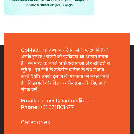
GoMedii एक हेल्थकेयर टेक्नोलॉजी प्लेटफॉर्म है जो
आपके इलाज / सर्जरी की प्रक्रिया को आसान बनाता
है। हम भारत के सबसे अच्छे अस्पतालों और डॉक्टरों से
जुड़े हैं। हम रोगी के ट्रीटमेंट पार्टनर के रूप में काम
करते हैं और उनकी इलाज की प्रकिया को सरल बनाते
हैं। किफ़ायती और विश्व-स्तरीय इलाज के लिए हमसे
संपर्क करें।
Email:
connect@gomedii.com
Phone:
+91 9311101477
Categories