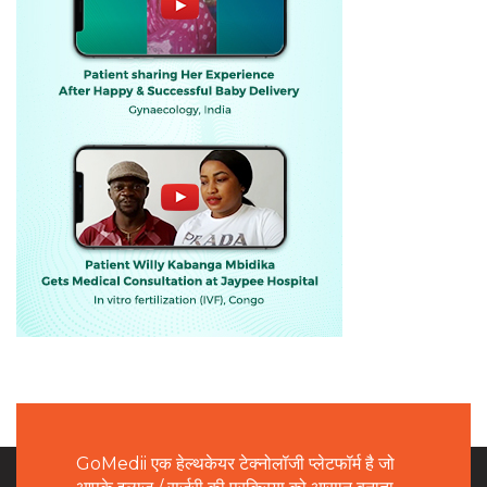
GoMedii एक हेल्थकेयर टेक्नोलॉजी प्लेटफॉर्म है जो