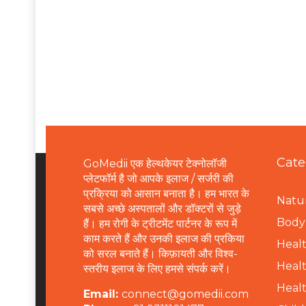
Cate
GoMedii एक हेल्थकेयर टेक्नोलॉजी
प्लेटफॉर्म है जो आपके इलाज / सर्जरी की
प्रक्रिया को आसान बनाता है। हम भारत के
Natur
सबसे अच्छे अस्पतालों और डॉक्टरों से जुड़े
B
ody 
हैं। हम रोगी के ट्रीटमेंट पार्टनर के रूप में
काम करते हैं और उनकी इलाज की प्रकिया
Healt
को सरल बनाते हैं। किफ़ायती और विश्व-
Healt
स्तरीय इलाज के लिए हमसे संपर्क करें।
Healt
Email:
connect@gomedii.com