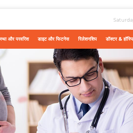
Saturda
ावस्था और परवरिश
डाइट और फिटनेस
रिलेशनशिप
डॉक्टर & हॉस्प