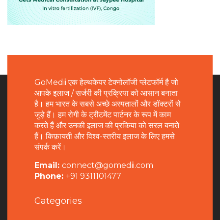
GoMedii एक हेल्थकेयर टेक्नोलॉजी प्लेटफॉर्म है जो
आपके इलाज / सर्जरी की प्रक्रिया को आसान बनाता
है। हम भारत के सबसे अच्छे अस्पतालों और डॉक्टरों से
जुड़े हैं। हम रोगी के ट्रीटमेंट पार्टनर के रूप में काम
करते हैं और उनकी इलाज की प्रकिया को सरल बनाते
हैं। किफ़ायती और विश्व-स्तरीय इलाज के लिए हमसे
संपर्क करें।
Email:
connect@gomedii.com
Phone:
+91 9311101477
Categories