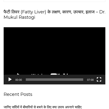
फैटी लिवर (Fatty Liver) के लक्षण, कारण, उपचार, इलाज – Dr.
Mukul Rastogi
V
i
d
e
o
P
l
a
y
e
00:00
07:00
r
Recent Posts
जानिए सर्दियों में बीमारियों से बचने के लिए क्या उपाय अपनाने चाहिए