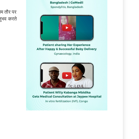
आम तौर पर
नुभव करते
ं