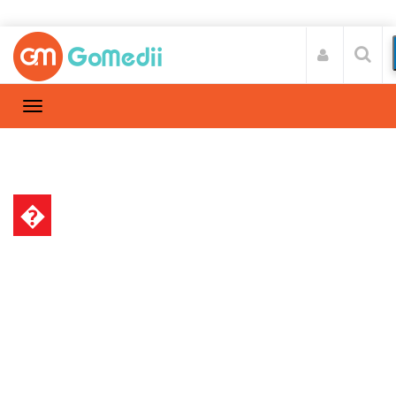
�
स्वास्थ्य A-Z
Home
स्वास्थ्य A-Z
/
गुरुग्राम में बेस्ट ऑर्थोपेडिक सर्जन, जानिए किन हॉस्पिटल
में कराएं ट्रीटमेंट?