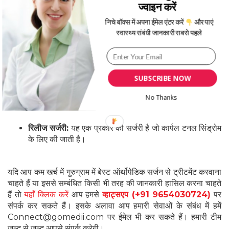
ज्वाइन करें
ऑस्टियोटॉमी :
ऑस्टियोटॉमी एक प्रकार की सर्जरी है जिसमें हड्डी
के एक हिस्से को काटना और फिर उसे बदलना शामिल है। इस
निचे बॉक्स में अपना ईमेल एंटर करें
और पाएं
प्रकार की सर्जरी का उपयोग कभी-कभी गठिया के इलाज के लिए
स्वास्थ्य संबंधी जानकारी सबसे पहले
किया जा सकता है।
सॉफ्ट टिश्यू रिपेयर :
इस तरह की सर्जरी का उपयोग गंभीर रूप से
SUBSCRIBE NOW
क्षतिग्रस्त मांसपेशियों, लिगामेंट या टेंडन की स्थिति को ठीक करने के
लिए किया जाता है।
No Thanks
रिलीज सर्जरी:
यह एक प्रकार की सर्जरी है जो कार्पल टनल सिंड्रोम
के लिए की जाती है।
यदि आप कम खर्च में गुरुग्राम में बेस्ट ऑर्थोपेडिक सर्जन से ट्रीटमेंट करवाना
चाहते हैं या इससे सम्बंधित किसी भी तरह की जानकारी हासिल करना चाहते
हैं तो
यहाँ क्लिक करें
आप हमसे
व्हाट्सएप (+91 9654030724)
पर
संपर्क कर सकते हैं। इसके अलावा आप हमारी सेवाओं के संबंध में हमें
Connect@gomedii.com पर ईमेल भी कर सकते हैं। हमारी टीम
जल्द से जल्द आपसे संपर्क करेगी।