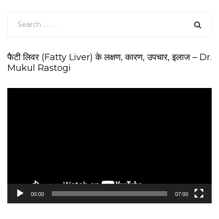
फैटी लिवर (Fatty Liver) के लक्षण, कारण, उपचार, इलाज – Dr.
Mukul Rastogi
V
i
d
e
o
P
l
a
y
e
00:00
07:00
r