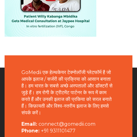
GoMedii एक हेल्थकेयर टेक्नोलॉजी प्लेटफॉर्म है जो
आपके इलाज / सर्जरी की प्रक्रिया को आसान बनाता
है। हम भारत के सबसे अच्छे अस्पतालों और डॉक्टरों से
जुड़े हैं। हम रोगी के ट्रीटमेंट पार्टनर के रूप में काम
करते हैं और उनकी इलाज की प्रकिया को सरल बनाते
हैं। किफ़ायती और विश्व-स्तरीय इलाज के लिए हमसे
संपर्क करें।
Email:
connect@gomedii.com
Phone:
+91 9311101477