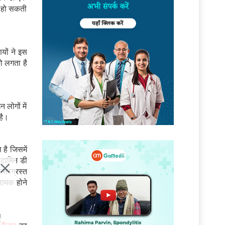
ी हो सकती
यों ने इस
ो लगता है
लोगों में
 है।
 है जिसमें
विटामिन डी
ंसरग्रस्त
रामक होने
ं