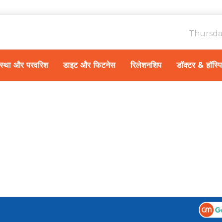
Thursda
ावस्था और परवरिश
डाइट और फिटनेस
रिलेशनशिप
डॉक्टर & हॉस्प
Home
हेल्थ न्यूज़
/