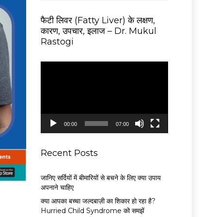
फैटी लिवर (Fatty Liver) के लक्षण,
कारण, उपचार, इलाज – Dr. Mukul
Rastogi
V
i
d
e
o
P
00:00
07:00
l
a
y
Recent Posts
e
r
जानिए सर्दियों में बीमारियों से बचने के लिए क्या उपाय
अपनाने चाहिए
क्या आपका बच्चा जल्दबाज़ी का शिकार हो रहा है?
Hurried Child Syndrome को समझें