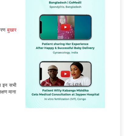
कारण
बुखार
 इन सभी
क्षण माना
ं