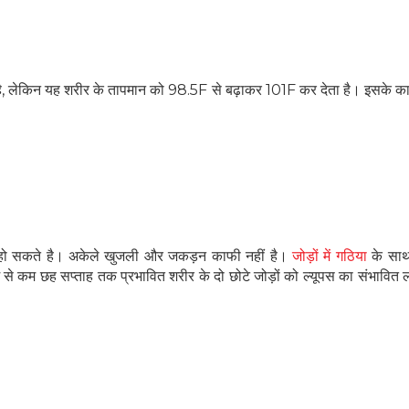
हीं है, लेकिन यह शरीर के तापमान को 98.5F से बढ़ाकर 101F कर देता है। इसके 
क्षण हो सकते है। अकेले खुजली और जकड़न काफी नहीं है।
जोड़ों में गठिया
के साथ
म से कम छह सप्ताह तक प्रभावित शरीर के दो छोटे जोड़ों को ल्यूपस का संभावित ल
हेल्थकेयर कम्युनिटी को
ज्वाइन करें
निचे बॉक्स में अपना ईमेल एंटर करें
और पाए
स्वास्थ्य संबंधी जानकारी सबसे पहले