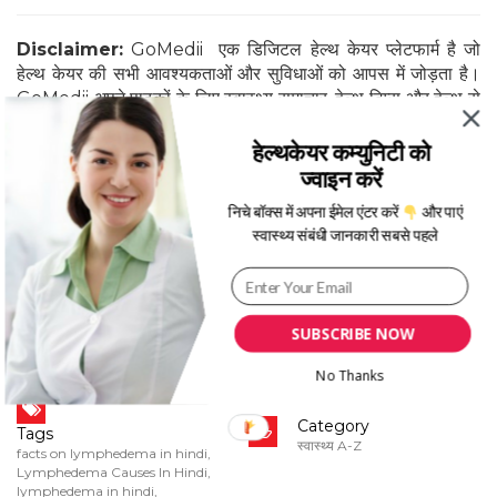
Disclaimer:
GoMedii एक डिजिटल हेल्थ केयर प्लेटफार्म है जो
हेल्थ केयर की सभी आवश्यकताओं और सुविधाओं को आपस में जोड़ता है।
GoMedii अपने पाठकों के लिए स्वास्थ्य समाचार, हेल्थ टिप्स और हेल्थ से
जुडी सभी जानकारी ब्लोग्स के माध्यम से पहुंचाता है जिसको हेल्थ एक्सपर्ट्स
एवँ डॉक्टर्स से वेरिफाइड किया जाता है । GoMedii ब्लॉग में पब्लिश होने
हेल्थकेयर कम्युनिटी को
वाली सभी सूचनाओं और तथ्यों को पूरी तरह से डॉक्टरों और स्वास्थ्य
ज्वाइन करें
विशेषज्ञों द्वारा जांच और सत्यापन किया जाता है, इसी प्रकार जानकारी के
निचे बॉक्स में अपना ईमेल एंटर करें
और पाएं
स्रोत की पुष्टि भी होती है।
स्वास्थ्य संबंधी जानकारी सबसे पहले
SUBSCRIBE NOW
No Thanks
Category
Tags
स्वास्थ्य A-Z
facts on lymphedema in hindi
,
Lymphedema Causes In Hindi
,
lymphedema in hindi
,