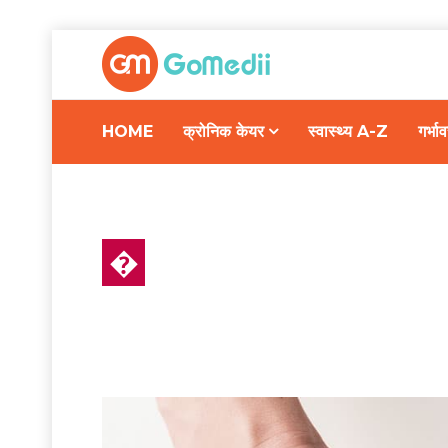
HOME
क्रोनिक केयर
स्वास्थ्य A-Z
गर्भ
�
हेल्थ न्यूज़