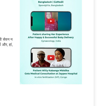
भी सेवन न
 और, हां,
ं