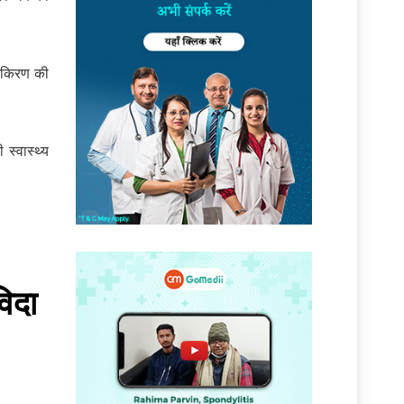
िनकिरण की
 स्वास्थ्य
विदा
।