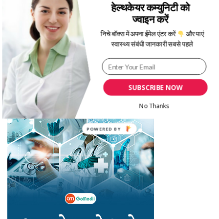
Recent Posts
हेल्थकेयर कम्युनिटी को
ज्वाइन करें
जानिए सर्दियों में बीमारियों से बचने के लिए क्या उपाय अपनाने चाहिए
निचे बॉक्स में अपना ईमेल एंटर करें
और पाएं
क्या आपका बच्चा जल्दबाज़ी का शिकार हो रहा है? Hurried Child Syndrome
स्वास्थ्य संबंधी जानकारी सबसे पहले
को समझें
सर्द‍ियों में प्रेगनेंसी के दौरान एक्सरसाइज करते समय इन 5 बातों का रखें ध्यान
नए साल से काम और सेहत के बीच सही संतुलन बनाने के लिए जाने ये 5 अहम तरीके
SUBSCRIBE NOW
मेंस्ट्रुअल फेज के अनुसार खाएं ये फूड्स, जानें एक्सपर्ट से कब क्या खाना है फायदेमंद
No Thanks
POWERED
BY