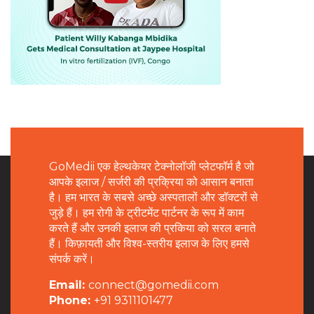
GoMedii एक हेल्थकेयर टेक्नोलॉजी प्लेटफॉर्म है जो
आपके इलाज / सर्जरी की प्रक्रिया को आसान बनाता
है। हम भारत के सबसे अच्छे अस्पतालों और डॉक्टरों से
जुड़े हैं। हम रोगी के ट्रीटमेंट पार्टनर के रूप में काम
करते हैं और उनकी इलाज की प्रकिया को सरल बनाते
हैं। किफ़ायती और विश्व-स्तरीय इलाज के लिए हमसे
संपर्क करें।
Email:
connect@gomedii.com
Phone:
+91 9311101477