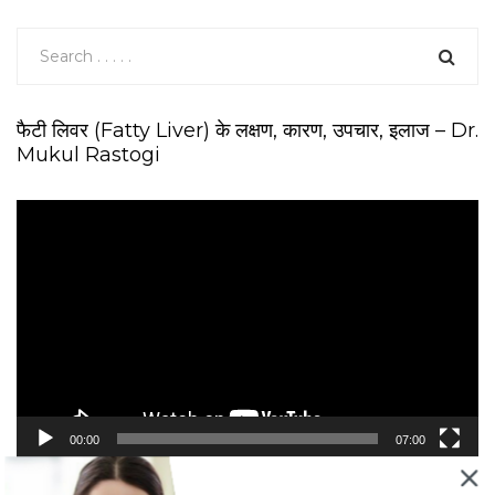
फैटी लिवर (Fatty Liver) के लक्षण, कारण, उपचार, इलाज – Dr.
Mukul Rastogi
V
i
d
e
o
P
l
a
y
e
00:00
07:00
r