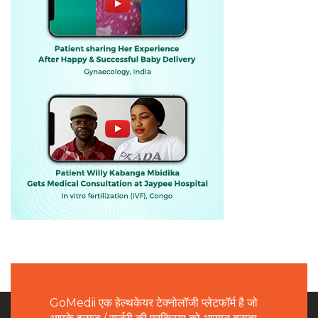
GoMedii एक हेल्थकेयर टेक्नोलॉजी प्लेटफॉर्म है जो