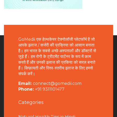
GoMedii एक हेल्थकेयर टेक्नोलॉजी प्लेटफॉर्म है जो
आपके इलाज / सर्जरी की प्रक्रिया को आसान बनाता
है। हम भारत के सबसे अच्छे अस्पतालों और डॉक्टरों से
जुड़े हैं। हम रोगी के ट्रीटमेंट पार्टनर के रूप में काम
करते हैं और उनकी इलाज की प्रकिया को सरल बनाते
हैं। किफ़ायती और विश्व-स्तरीय इलाज के लिए हमसे
संपर्क करें।
Email:
connect@gomedii.com
Phone:
+91 9311101477
Categories
Natural Health Tips in Hindi