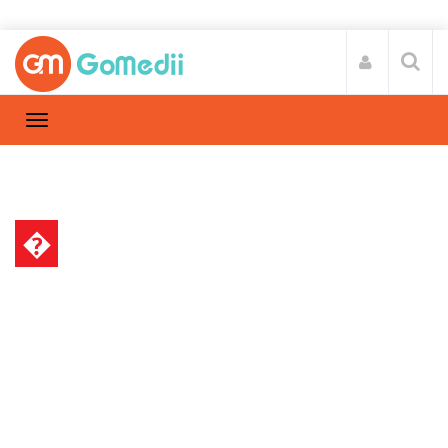
�
स्वास्थ्य A-Z
Home
स्वास्थ्य A-Z
/
यह संकेत बताते है की आपको टाइप 1 डायबिटीज होने
वाले है – जाने इससे बचने के उपाए