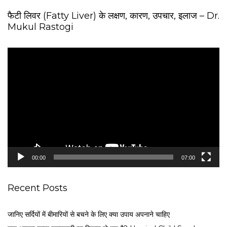
फैटी लिवर (Fatty Liver) के लक्षण, कारण, उपचार, इलाज – Dr.
Mukul Rastogi
V
i
d
e
o
P
l
a
y
e
00:00
07:00
r
Recent Posts
जानिए सर्दियों में बीमारियों से बचने के लिए क्या उपाय अपनाने चाहिए