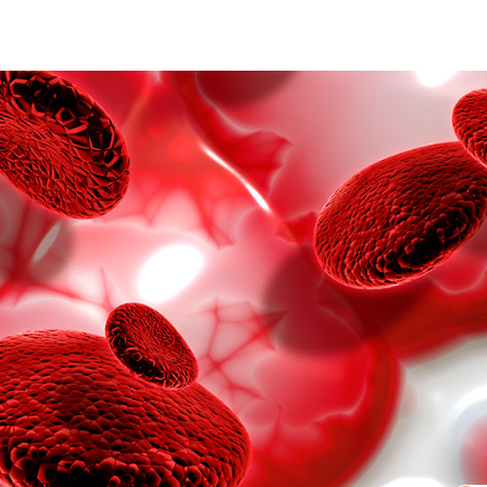
हेल्थकेयर कम्युनिटी को
ज्वाइन करें
निचे बॉक्स में अपना ईमेल एंटर करें
और पाए
स्वास्थ्य संबंधी जानकारी सबसे पहले
SUBSCRIBE NOW
No Thanks