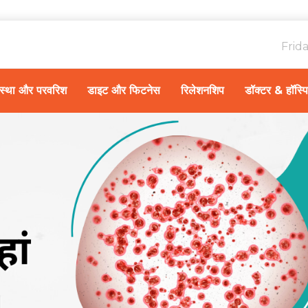
Frid
ावस्था और परवरिश
डाइट और फिटनेस
रिलेशनशिप
डॉक्टर & हॉस्प