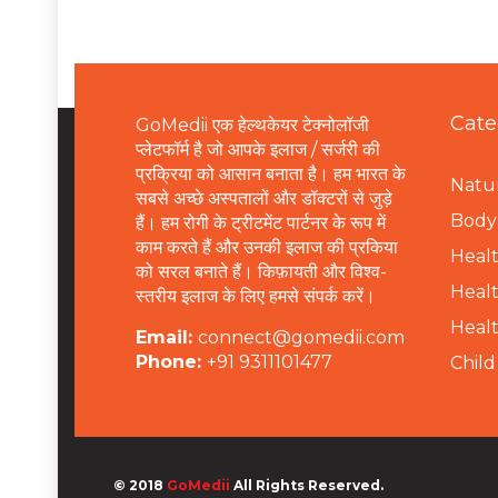
Cate
GoMedii एक हेल्थकेयर टेक्नोलॉजी
प्लेटफॉर्म है जो आपके इलाज / सर्जरी की
प्रक्रिया को आसान बनाता है। हम भारत के
Natur
सबसे अच्छे अस्पतालों और डॉक्टरों से जुड़े
B
ody 
हैं। हम रोगी के ट्रीटमेंट पार्टनर के रूप में
काम करते हैं और उनकी इलाज की प्रकिया
Healt
को सरल बनाते हैं। किफ़ायती और विश्व-
Healt
स्तरीय इलाज के लिए हमसे संपर्क करें।
Healt
Email:
connect@gomedii.com
Phone:
+91 9311101477
Child
© 2018
GoMedii
All Rights Reserved.