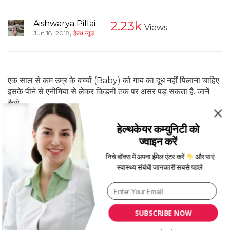
Aishwarya Pillai
2.23k
Views
,
Jun 18, 2018
हेल्थ न्यूज़
एक साल से कम उम्र के बच्‍चों (Baby) को गाय का दूध नहीं पिलाना चाहिए.
इसके पीने से एनीमिया से लेकर किडनी तक पर असर पड़ सकता है. जानें
कैसे.
हेल्थकेयर कम्युनिटी को
Continue Reading
ज्वाइन करें
निचे बॉक्स में अपना ईमेल एंटर करें
और पाएं
स्वास्थ्य संबंधी जानकारी सबसे पहले
SUBSCRIBE NOW
फैटी लिवर (Fatty Liver) के लक्षण, कारण, उपचार, इलाज – Dr.