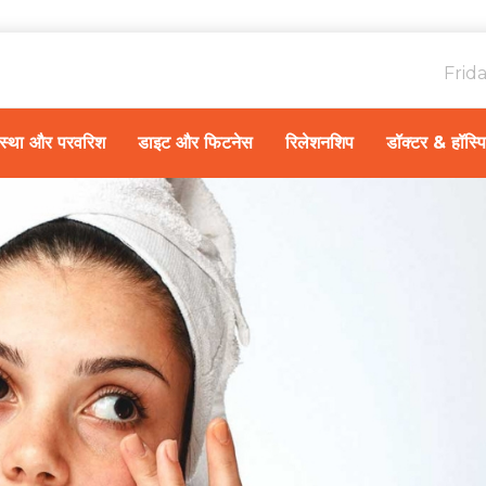
Frid
ावस्था और परवरिश
डाइट और फिटनेस
रिलेशनशिप
डॉक्टर & हॉस्प