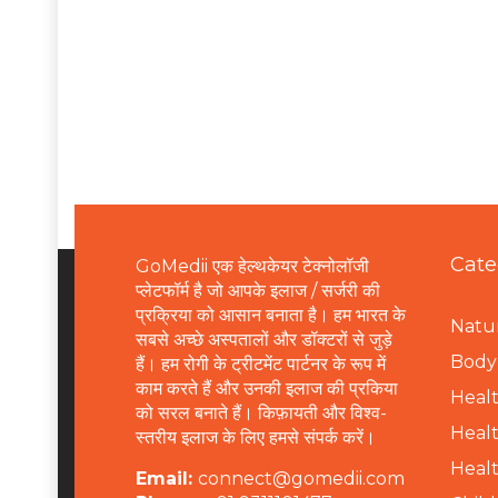
Cate
GoMedii एक हेल्थकेयर टेक्नोलॉजी
प्लेटफॉर्म है जो आपके इलाज / सर्जरी की
प्रक्रिया को आसान बनाता है। हम भारत के
Natur
सबसे अच्छे अस्पतालों और डॉक्टरों से जुड़े
B
ody 
हैं। हम रोगी के ट्रीटमेंट पार्टनर के रूप में
काम करते हैं और उनकी इलाज की प्रकिया
Healt
को सरल बनाते हैं। किफ़ायती और विश्व-
Healt
स्तरीय इलाज के लिए हमसे संपर्क करें।
Healt
Email:
connect@gomedii.com