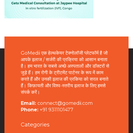
GoMedii एक हेल्थकेयर टेक्नोलॉजी प्लेटफॉर्म है जो
आपके इलाज / सर्जरी की प्रक्रिया को आसान बनाता
है। हम भारत के सबसे अच्छे अस्पतालों और डॉक्टरों से
जुड़े हैं। हम रोगी के ट्रीटमेंट पार्टनर के रूप में काम
करते हैं और उनकी इलाज की प्रकिया को सरल बनाते
हैं। किफ़ायती और विश्व-स्तरीय इलाज के लिए हमसे
संपर्क करें।
Email:
connect@gomedii.com
Phone:
+91 9311101477
Categories