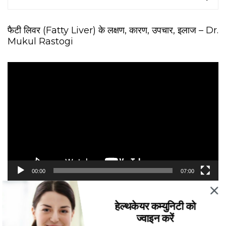
फैटी लिवर (Fatty Liver) के लक्षण, कारण, उपचार, इलाज – Dr.
Mukul Rastogi
V
i
d
e
o
P
l
a
y
e
00:00
07:00
r
Recent Posts
हेल्थकेयर कम्युनिटी को
ज्वाइन करें