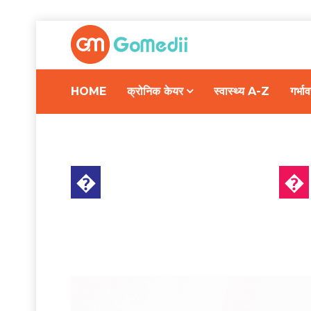
HOME
क्रोनिक केयर
स्वास्थ्य A-Z
गर्भ
�
इलाज और देखभाल
�