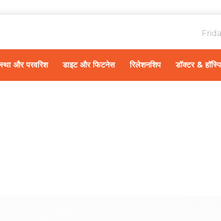
Frid
ावस्था और परवरिश
डाइट और फिटनेस
रिलेशनशिप
डॉक्टर & हॉस्प
डायबिटीज केयर
Home
इलाज और देखभा