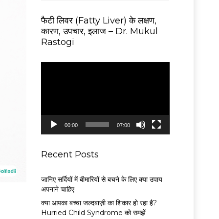
फैटी लिवर (Fatty Liver) के लक्षण,
कारण, उपचार, इलाज – Dr. Mukul
Rastogi
V
i
d
e
o
P
00:00
07:00
l
a
y
Recent Posts
e
r
जानिए सर्दियों में बीमारियों से बचने के लिए क्या उपाय
अपनाने चाहिए
क्या आपका बच्चा जल्दबाज़ी का शिकार हो रहा है?
Hurried Child Syndrome को समझें