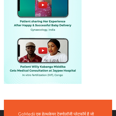
GoMedii एक हेल्थकेयर टेक्नोलॉजी प्लेटफॉर्म है जो