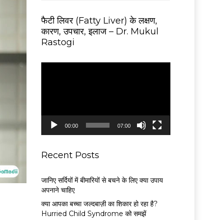
फैटी लिवर (Fatty Liver) के लक्षण,
कारण, उपचार, इलाज – Dr. Mukul
Rastogi
V
i
d
e
o
P
00:00
07:00
l
a
y
Recent Posts
e
r
जानिए सर्दियों में बीमारियों से बचने के लिए क्या उपाय
अपनाने चाहिए
क्या आपका बच्चा जल्दबाज़ी का शिकार हो रहा है?
Hurried Child Syndrome को समझें