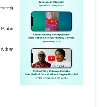
 भोजन पचने
रिसर्च के
ैं, तो वह
ं