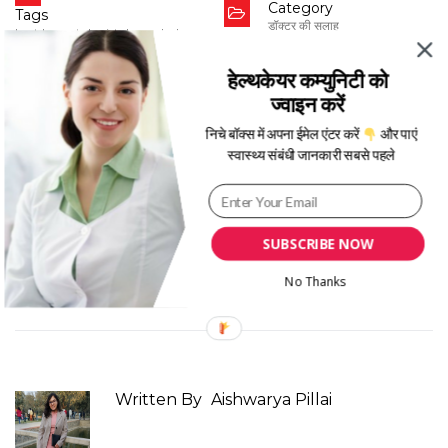
Category
Tags
डॉक्टर की सलाह
best hematologist dr. mukul
rastogi in noida
,
How are liver
diseases diagnosed in Hindi
,
How is
हेल्थकेयर कम्युनिटी को
liver disease managed or treated in
ज्वाइन करें
Hindi
,
How liver disease is managed
and treated in Hindi
,
What are the
निचे बॉक्स में अपना ईमेल एंटर करें
और पाएं
diseases of liver in Hindi
,
what are
the symptoms of liver disease in
स्वास्थ्य संबंधी जानकारी सबसे पहले
Hindi
,
जिगर की बीमारी के लक्षण क्या हैं
,
लिवर
की बीमारी का प्रबंधन और इलाज कैसे किया
जाता है
,
लिवर में होने वाली बीमारियां कौन सी हैं
,
लिवर से जुड़ी बीमारियों का निदान कैसे किया
जाता है
SUBSCRIBE NOW
Date
No Thanks
Feb 21, 2022
Written By
Aishwarya Pillai