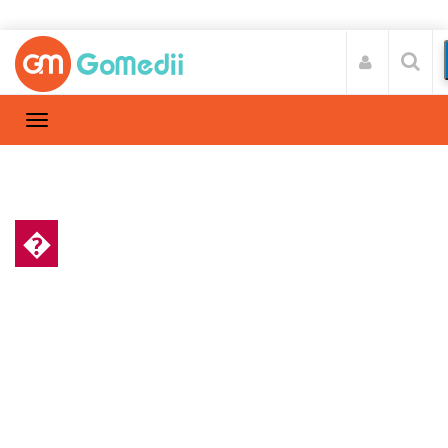
�
डॉक्टर की सलाह
Home
डॉक्टर की सलाह
/
बेस्ट हेमेटोलॉजिस्ट Dr. Mukul Rastogi से
नोएडा में कराएं लिवर ट्रीटमेंट?