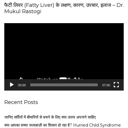
फैटी लिवर (Fatty Liver) के लक्षण, कारण, उपचार, इलाज – Dr.
Mukul Rastogi
V
i
d
e
o
P
l
a
y
e
00:00
07:00
r
Recent Posts
जानिए सर्दियों में बीमारियों से बचने के लिए क्या उपाय अपनाने चाहिए
क्या आपका बच्चा जल्दबाज़ी का शिकार हो रहा है? Hurried Child Syndrome