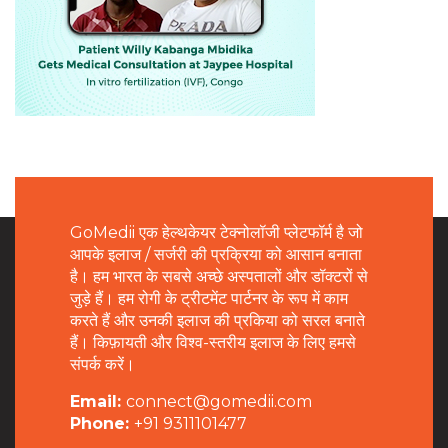
GoMedii एक हेल्थकेयर टेक्नोलॉजी प्लेटफॉर्म है जो
आपके इलाज / सर्जरी की प्रक्रिया को आसान बनाता
है। हम भारत के सबसे अच्छे अस्पतालों और डॉक्टरों से
जुड़े हैं। हम रोगी के ट्रीटमेंट पार्टनर के रूप में काम
करते हैं और उनकी इलाज की प्रकिया को सरल बनाते
हैं। किफ़ायती और विश्व-स्तरीय इलाज के लिए हमसे
संपर्क करें।
Email:
connect@gomedii.com
Phone:
+91 9311101477