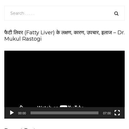
फैटी लिवर (Fatty Liver) के लक्षण, कारण, उपचार, इलाज – Dr.
Mukul Rastogi
V
i
d
e
o
P
l
a
y
e
00:00
07:00
r