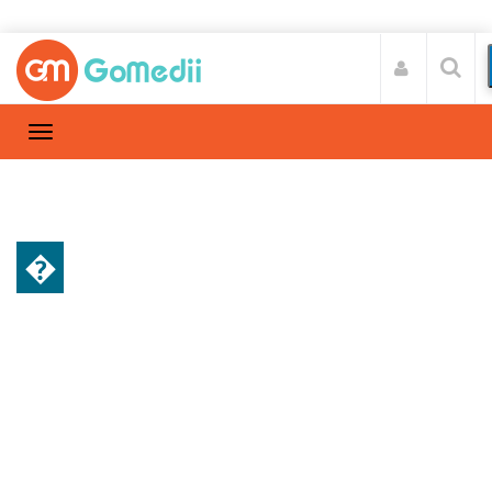
�
डॉक्टर की सलाह
Home
डॉक्टर की सलाह
/
हृदय अतालता (Cardiac Arrhythmia) क्या है?
जाने इसके लक्षणों के बारे में : डॉ. बीरेंद्र सिंह थिंड