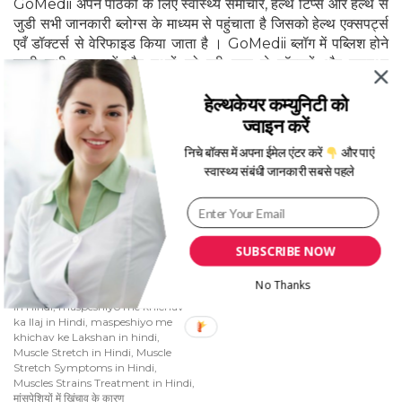
GoMedii अपने पाठकों के लिए स्वास्थ्य समाचार, हेल्थ टिप्स और हेल्थ से
जुडी सभी जानकारी ब्लोग्स के माध्यम से पहुंचाता है जिसको हेल्थ एक्सपर्ट्स
एवँ डॉक्टर्स से वेरिफाइड किया जाता है । GoMedii ब्लॉग में पब्लिश होने
वाली सभी सूचनाओं और तथ्यों को पूरी तरह से डॉक्टरों और स्वास्थ्य
विशेषज्ञों द्वारा जांच और सत्यापन किया जाता है, इसी प्रकार जानकारी के
हेल्थकेयर कम्युनिटी को
स्रोत की पुष्टि भी होती है।
ज्वाइन करें
निचे बॉक्स में अपना ईमेल एंटर करें
और पाएं
स्वास्थ्य संबंधी जानकारी सबसे पहले
SUBSCRIBE NOW
Category
Tags
No Thanks
स्वास्थ्य A-Z
Manspeshiyo me Khichav ke Karan
in Hindi
,
maspeshiyo me khichav
ka Ilaj in Hindi
,
maspeshiyo me
khichav ke Lakshan in hindi
,
Muscle Stretch in Hindi
,
Muscle
Stretch Symptoms in Hindi
,
Muscles Strains Treatment in Hindi
,
मांसपेशियों में खिंचाव के कारण