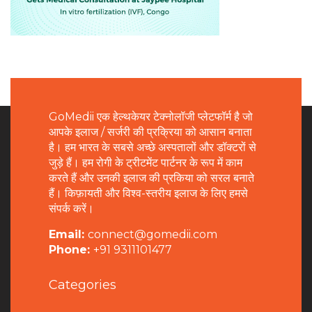
GoMedii एक हेल्थकेयर टेक्नोलॉजी प्लेटफॉर्म है जो
आपके इलाज / सर्जरी की प्रक्रिया को आसान बनाता
है। हम भारत के सबसे अच्छे अस्पतालों और डॉक्टरों से
जुड़े हैं। हम रोगी के ट्रीटमेंट पार्टनर के रूप में काम
करते हैं और उनकी इलाज की प्रकिया को सरल बनाते
हैं। किफ़ायती और विश्व-स्तरीय इलाज के लिए हमसे
संपर्क करें।
Email:
connect@gomedii.com
Phone:
+91 9311101477
Categories