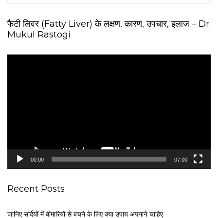
फैटी लिवर (Fatty Liver) के लक्षण, कारण, उपचार, इलाज – Dr.
Mukul Rastogi
V
i
d
e
o
P
l
a
y
e
00:00
07:00
r
Recent Posts
जानिए सर्दियों में बीमारियों से बचने के लिए क्या उपाय अपनाने चाहिए