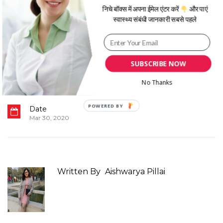
निचे बॉक्स में अपना ईमेल एंटर करें
और पाएं
Category
स्वास्थ्य संबंधी जानकारी सबसे पहले
Tags
स्वास्थ्य A-Z
ghumane ke bad aswasth hone se
bachne ke upay in hindi
,
ghumne
ke ke bad swasth rahne ke upay in
hindi
,
swasth rahne ke upay in
SUBSCRIBE NOW
hindi
,
yatra ke bad swasth rahne ke
upay hindi
,
घूमने जाने पर ऐसे रखें अपने
No Thanks
स्वास्थ्य का ध्यान
,
स्वस्थ रहने के लिए उपाय
,
स्वास्थ्य खराब होने के लक्षण
Date
Mar 30, 2020
Written By
Aishwarya Pillai