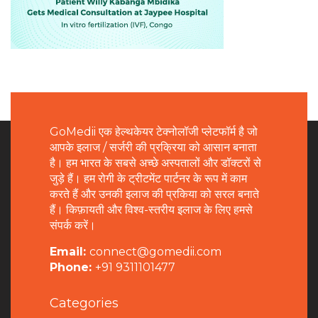
GoMedii एक हेल्थकेयर टेक्नोलॉजी प्लेटफॉर्म है जो
आपके इलाज / सर्जरी की प्रक्रिया को आसान बनाता
है। हम भारत के सबसे अच्छे अस्पतालों और डॉक्टरों से
जुड़े हैं। हम रोगी के ट्रीटमेंट पार्टनर के रूप में काम
करते हैं और उनकी इलाज की प्रकिया को सरल बनाते
हैं। किफ़ायती और विश्व-स्तरीय इलाज के लिए हमसे
संपर्क करें।
Email:
connect@gomedii.com
Phone:
+91 9311101477
Categories