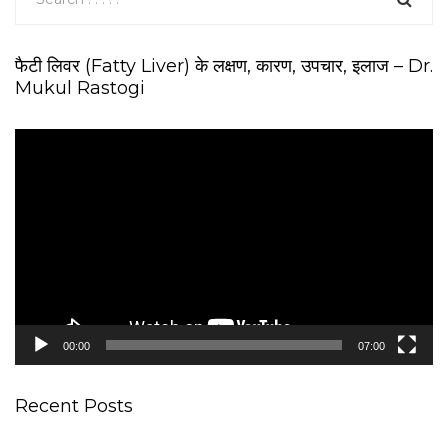
फैटी लिवर (Fatty Liver) के लक्षण, कारण, उपचार, इलाज – Dr.
Mukul Rastogi
V
i
d
e
o
P
l
a
y
e
00:00
07:00
r
Recent Posts