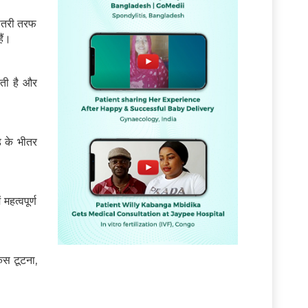
भीतरी तरफ
ैं।
ेती है और
़ के भीतर
महत्वपूर्ण
कस टूटना,
ं