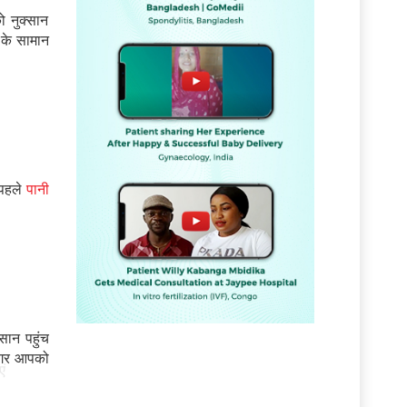
ो नुक्सान
के सामान
 पहले
पानी
सान पहुंच
 अगर आपको
ं