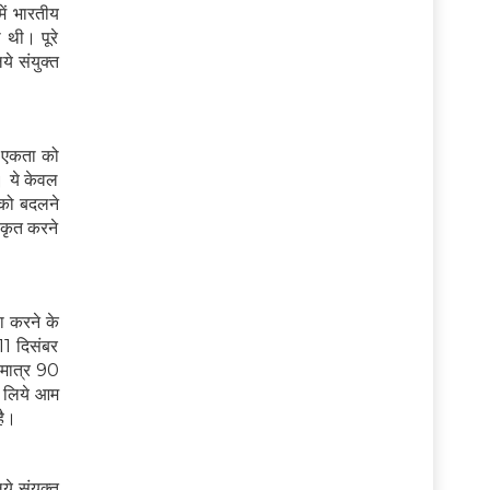
ें भारतीय
 थी। पूरे
ये संयुक्त
ी एकता को
ै। ये केवल
 को बदलने
ीकृत करने
णा करने के
11 दिसंबर
 मात्र 90
के लिये आम
है।
े संयुक्त