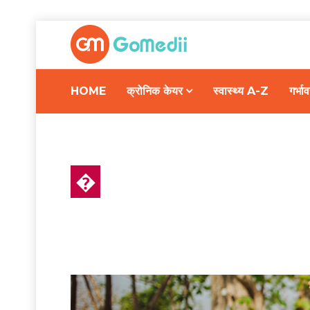
HOME
क्रोनिक केयर
स्वास्थ्य A-Z
गर्भ
�
हेल्थ न्यूज़