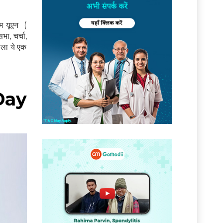
ाम यूएन (
, चर्चा,
ाला ये एक
 Day