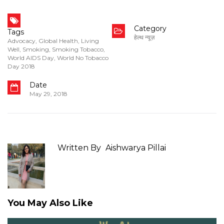
Category
Tags
हेल्थ न्यूज़
Advocacy
,
Global Health
,
Living
Well
,
Smoking
,
Smoking Tobacco
,
World AIDS Day
,
World No Tobacco
Day 2018
Date
May 29, 2018
Written By
Aishwarya Pillai
You May Also Like