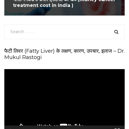
treatment cost in India )
फैटी लिवर (Fatty Liver) के लक्षण, कारण, उपचार, इलाज – Dr.
Mukul Rastogi
V
i
d
e
o
P
l
a
y
e