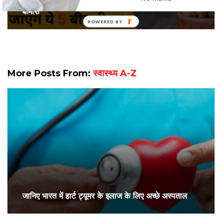
रोज सुबह खाली पेट खाएं बादाम, जड़ से खत्‍म हो जाएंगे ये 5
बीमारी
More Posts From:
स्वास्थ्य A-Z
जानिए भारत में हार्ट ट्यूमर के इलाज के लिए अच्छे अस्पताल