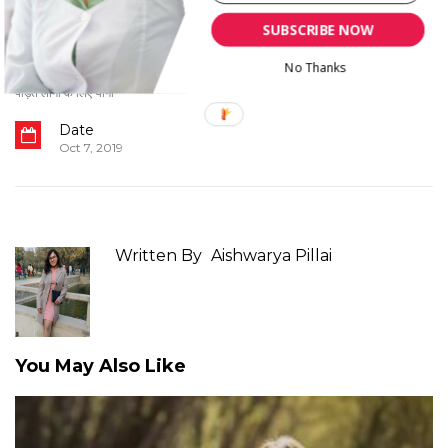
Madhumeh se Pidit Logo ke Liye
Yoga in Hindi
,
Yoga for Diabetes
SUBSCRIBE NOW
Control in Hindi
,
Yoga For Diabetes
in Hindi
,
Yoga for Diabetes Patient
No Thanks
in Hindi
,
मधुमेह के लिए योगासन
,
मधुमेह से
पीड़त लोगो के लिए योगा
Date
Oct 7, 2019
Written By
Aishwarya Pillai
You May Also Like