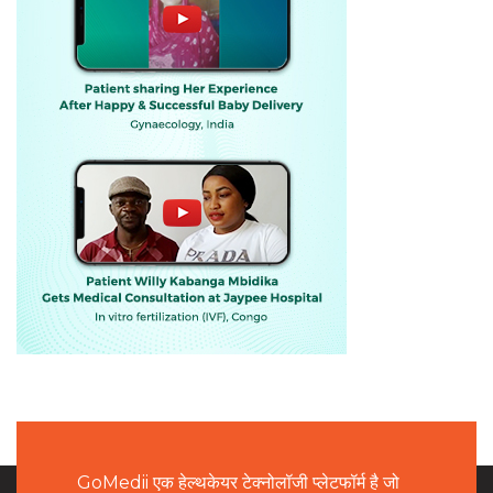
GoMedii एक हेल्थकेयर टेक्नोलॉजी प्लेटफॉर्म है जो