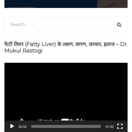
फैटी लिवर (Fatty Liver) के लक्षण, कारण, उपचार, इलाज – Dr.
Mukul Rastogi
V
i
d
e
o
P
l
a
y
e
00:00
07:00
r