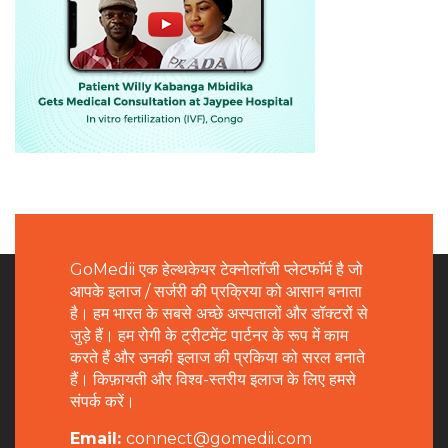
GoMedii एक हेल्थकेयर टेक्नोलॉजी प्लेटफॉर्म है जो
आपके इलाज / सर्जरी की प्रक्रिया को आसान बनाता
है। हम भारत के सबसे अच्छे अस्पतालों और डॉक्टरों से
जुड़े हैं। हम रोगी के ट्रीटमेंट पार्टनर के रूप में काम
करते हैं और उनकी इलाज की प्रकिया को सरल बनाते
हैं। किफ़ायती और विश्व-स्तरीय इलाज के लिए हमसे
संपर्क करें।
Email:
connect@gomedii.com