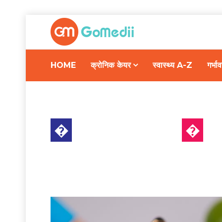
HOME
क्रोनिक केयर
स्वास्थ्य A-Z
गर्भ
�
डायबिटीज केयर
�
र