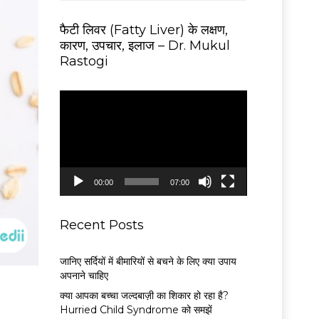
फैटी लिवर (Fatty Liver) के लक्षण,
कारण, उपचार, इलाज – Dr. Mukul
Rastogi
V
i
d
e
o
P
00:00
07:00
l
a
y
Recent Posts
e
r
जानिए सर्दियों में बीमारियों से बचने के लिए क्या उपाय
अपनाने चाहिए
क्या आपका बच्चा जल्दबाज़ी का शिकार हो रहा है?
Hurried Child Syndrome को समझें