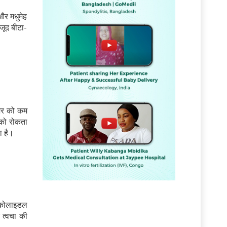
 और मधुमेह
जूद बीटा-
ेशर को कम
 को रोकता
ा है।
“कोलाइडल
ं
 त्वचा की