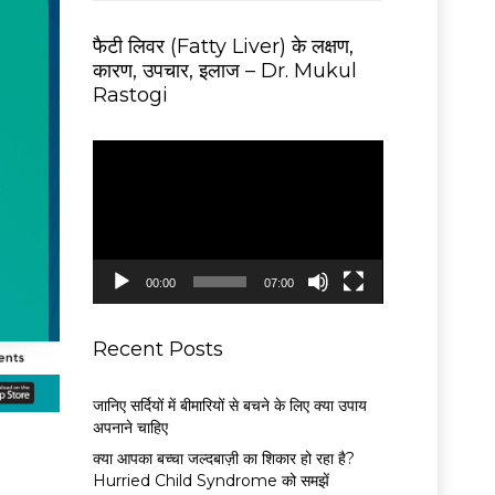
फैटी लिवर (Fatty Liver) के लक्षण,
कारण, उपचार, इलाज – Dr. Mukul
Rastogi
V
i
d
e
o
P
00:00
07:00
l
a
y
Recent Posts
e
r
जानिए सर्दियों में बीमारियों से बचने के लिए क्या उपाय
अपनाने चाहिए
क्या आपका बच्चा जल्दबाज़ी का शिकार हो रहा है?
Hurried Child Syndrome को समझें