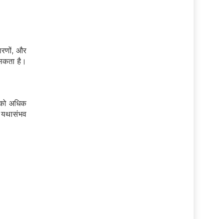
ारणों, और
 सकता है।
ं को अधिक
ए यथासंभव