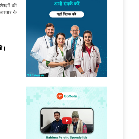
षज्ञों की
 उपचार के
गी।