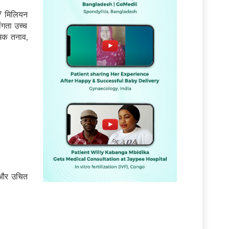
ग 7 मिलियन
ांगता उच्च
्मक तनाव,
े और उचित
ं