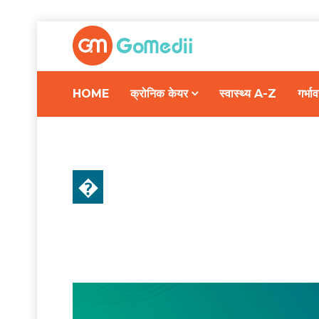
HOME
क्रोनिक केयर
स्वास्थ्य A-Z
गर्भ
�
रिलेशनशिप