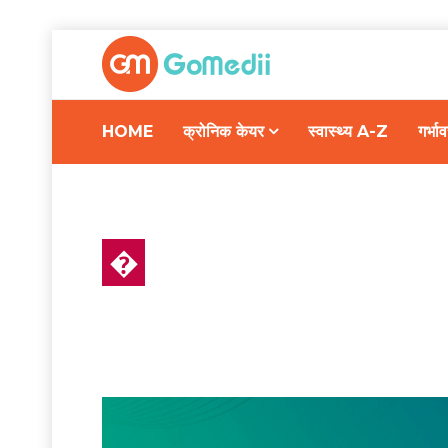
HOME
क्रोनिक केयर
स्वास्थ्य A-Z
गर्भ
�
रिलेशनशिप