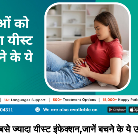
े ज्‍यादा यीस्‍ट इंफेक्‍शन,जानें बचने के ये 