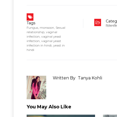
Categ
Tags
रिलेशनशि
Fungus
,
monsoon
,
Sexual
relationship
,
vaginal
infection
,
vaginal yeast
infection
,
vaginal yeast
infection in hindi
,
yeast in
hindi
Written By
Tanya Kohli
You May Also Like