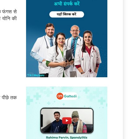
क फंगस से
ी योनि की
र पीछे तक