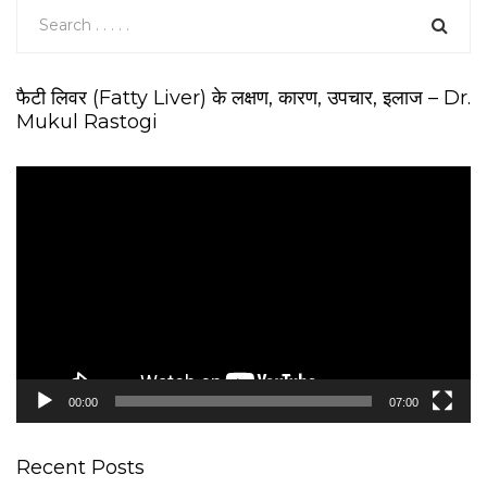
फैटी लिवर (Fatty Liver) के लक्षण, कारण, उपचार, इलाज – Dr.
Mukul Rastogi
V
i
d
e
o
P
l
a
y
e
00:00
07:00
r
Recent Posts