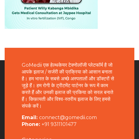
GoMedii एक हेल्थकेयर टेक्नोलॉजी प्लेटफॉर्म है जो
आपके इलाज / सर्जरी की प्रक्रिया को आसान बनाता
है। हम भारत के सबसे अच्छे अस्पतालों और डॉक्टरों से
जुड़े हैं। हम रोगी के ट्रीटमेंट पार्टनर के रूप में काम
करते हैं और उनकी इलाज की प्रकिया को सरल बनाते
हैं। किफ़ायती और विश्व-स्तरीय इलाज के लिए हमसे
संपर्क करें।
Email:
connect@gomedii.com
Phone:
+91 9311101477