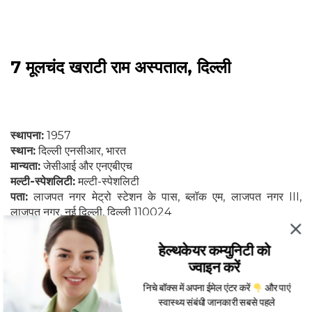
7 मूलचंद खराटी राम अस्पताल, दिल्ली
स्थापना:
1957
स्थान:
दिल्ली एनसीआर, भारत
मान्यता:
जेसीआई और एनएबीएच
मल्टी-स्पेशलिटी:
मल्टी-स्पेशलिटी
पता:
लाजपत नगर मेट्रो स्टेशन के पास, ब्लॉक एम, लाजपत नगर III,
लाजपत नगर, नई दिल्ली, दिल्ली 110024
हेल्थकेयर कम्युनिटी को
ज्वाइन करें
मूलचंद में भारत के सर्वश्रेष्ठ डॉक्टरों को एक साथ लाया गया है ताकि मरीजों
निचे बॉक्स में अपना ईमेल एंटर करें
और पाएं
को सर्वश्रेष्ठ देखभाल के लिए खोज न करनी पड़े। मूलचंद में, 50+
स्वास्थ्य संबंधी जानकारी सबसे पहले
विशेषज्ञताओं के 250 से अधिक डॉक्टरों की विशिष्ट विशेषज्ञता तक एक ही