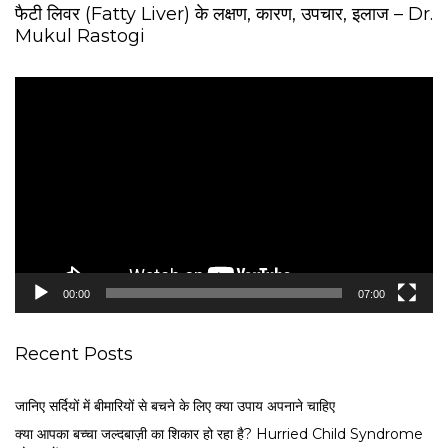
फैटी लिवर (Fatty Liver) के लक्षण, कारण, उपचार, इलाज – Dr.
Mukul Rastogi
V
i
d
e
o
P
l
a
y
e
00:00
07:00
r
Recent Posts
जानिए सर्दियों में बीमारियों से बचने के लिए क्या उपाय अपनाने चाहिए
क्या आपका बच्चा जल्दबाज़ी का शिकार हो रहा है? Hurried Child Syndrome