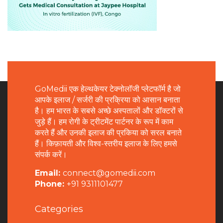
GoMedii एक हेल्थकेयर टेक्नोलॉजी प्लेटफॉर्म है जो
आपके इलाज / सर्जरी की प्रक्रिया को आसान बनाता
है। हम भारत के सबसे अच्छे अस्पतालों और डॉक्टरों से
जुड़े हैं। हम रोगी के ट्रीटमेंट पार्टनर के रूप में काम
करते हैं और उनकी इलाज की प्रकिया को सरल बनाते
हैं। किफ़ायती और विश्व-स्तरीय इलाज के लिए हमसे
संपर्क करें।
Email:
connect@gomedii.com
Phone:
+91 9311101477
Categories