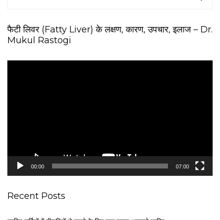
फैटी लिवर (Fatty Liver) के लक्षण, कारण, उपचार, इलाज – Dr.
Mukul Rastogi
V
i
d
e
o
P
l
a
y
e
00:00
07:00
r
Recent Posts