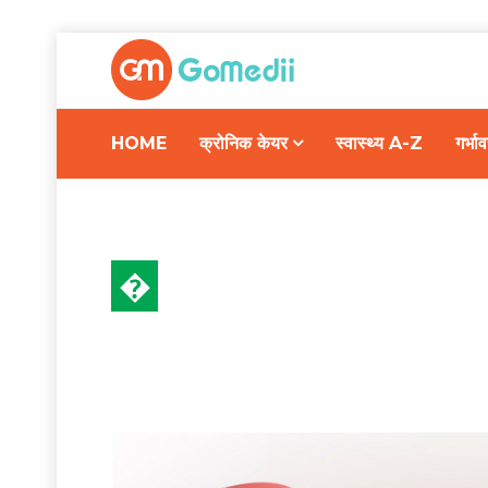
HOME
क्रोनिक केयर
स्वास्थ्य A-Z
गर्भ
�
हेल्थ न्यूज़