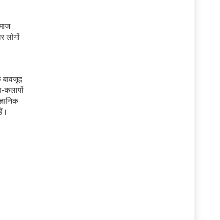
समाज
र लोगों
े बावजूद
या-कलापों
ज्ञानिक
ैं।