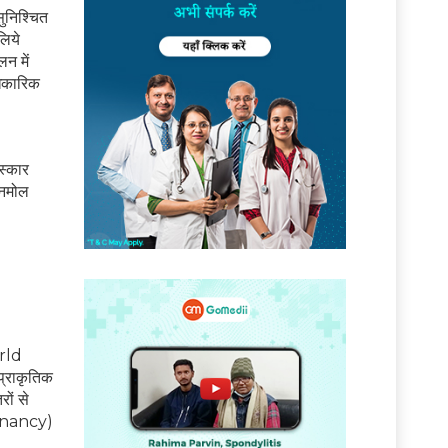
ुनिश्चित
लिये
लन में
धिकारिक
स्कार
अनमोल
orld
प्राकृतिक
रों से
regnancy)