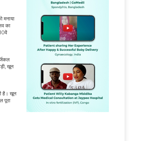
को मनाया
्सव का
0वें
र्जिकल
़ी, खून
ी है। खून
ल पूरा
ं