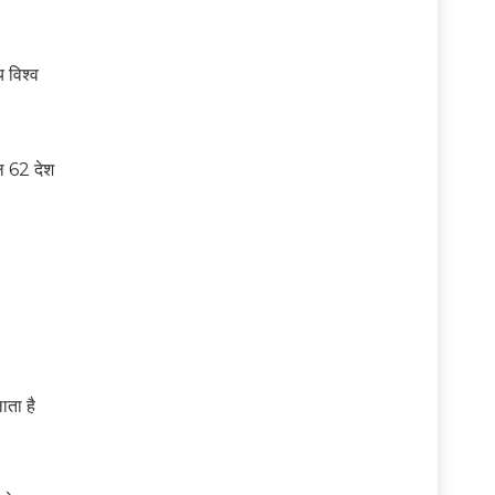
 विश्व
वल 62 देश
ाता है