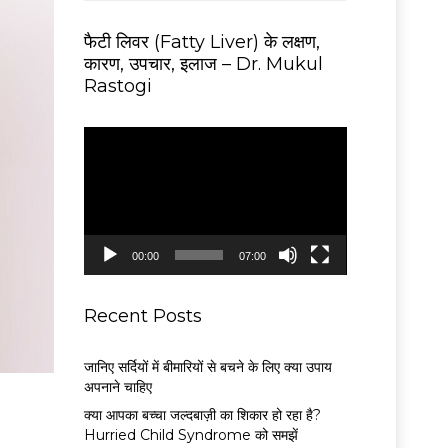
फैटी लिवर (Fatty Liver) के लक्षण,
कारण, उपचार, इलाज – Dr. Mukul
Rastogi
V
i
d
e
o
P
00:00
07:00
l
a
y
Recent Posts
e
r
जानिए सर्दियों में बीमारियों से बचने के लिए क्या उपाय
अपनाने चाहिए
क्या आपका बच्चा जल्दबाज़ी का शिकार हो रहा है?
Hurried Child Syndrome को समझें