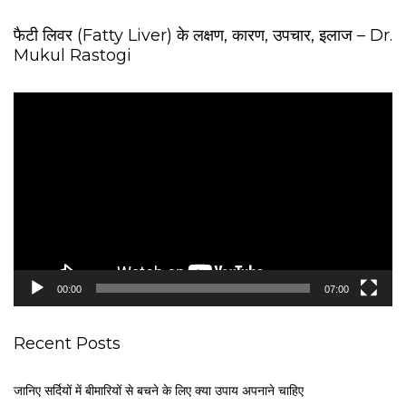
फैटी लिवर (Fatty Liver) के लक्षण, कारण, उपचार, इलाज – Dr.
Mukul Rastogi
V
i
d
e
o
P
l
a
y
e
00:00
07:00
r
Recent Posts
जानिए सर्दियों में बीमारियों से बचने के लिए क्या उपाय अपनाने चाहिए