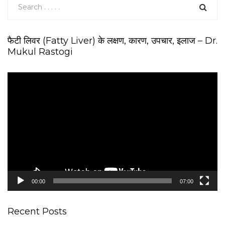
फैटी लिवर (Fatty Liver) के लक्षण, कारण, उपचार, इलाज – Dr.
Mukul Rastogi
V
i
d
e
o
P
l
a
y
e
00:00
07:00
r
Recent Posts