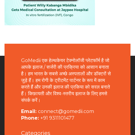
GoMedii एक हेल्थकेयर टेक्नोलॉजी प्लेटफॉर्म है जो
आपके इलाज / सर्जरी की प्रक्रिया को आसान बनाता
है। हम भारत के सबसे अच्छे अस्पतालों और डॉक्टरों से
जुड़े हैं। हम रोगी के ट्रीटमेंट पार्टनर के रूप में काम
करते हैं और उनकी इलाज की प्रकिया को सरल बनाते
हैं। किफ़ायती और विश्व-स्तरीय इलाज के लिए हमसे
संपर्क करें।
Email:
connect@gomedii.com
Phone:
+91 9311101477
Categories