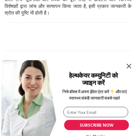
विशेषज्ञों द्वारा जांच और सत्यापन किया जाता है, इसी प्रकार जानकारी के
स्रोत की पुष्टि भी होती है।
Category
Tags
हेल्थकेयर कम्युनिटी को
स्वास्थ्य A-Z
लिवर ट्रांसप्लांट कराने में कितना खर्च आता हैं
,
ज्वाइन करें
लिवर ट्रांसप्लांट किन बीमारियों में होता हैं
,
लिवर
ट्रांसप्लांट की लागत कितना होगी
,
लिवर
निचे बॉक्स में अपना ईमेल एंटर करें
और पाएं
ट्रांसप्लांट के लिए अच्छे अस्पताल
,
लिवर
ट्रांसप्लांट कैसे किया जाता हैं
,
लिवर ट्रांसप्लांट
स्वास्थ्य संबंधी जानकारी सबसे पहले
क्या होता हैं
Date
Nov 24, 2023
SUBSCRIBE NOW