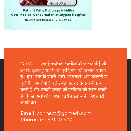
GoMedii एक हेल्थकेयर टेक्नोलॉजी प्लेटफॉर्म है जो
आपके इलाज / सर्जरी की प्रक्रिया को आसान बनाता
है। हम भारत के सबसे अच्छे अस्पतालों और डॉक्टरों से
जुड़े हैं। हम रोगी के ट्रीटमेंट पार्टनर के रूप में काम
करते हैं और उनकी इलाज की प्रकिया को सरल बनाते
हैं। किफ़ायती और विश्व-स्तरीय इलाज के लिए हमसे
संपर्क करें।
Email:
connect@gomedii.com
Phone:
+91 9311101477