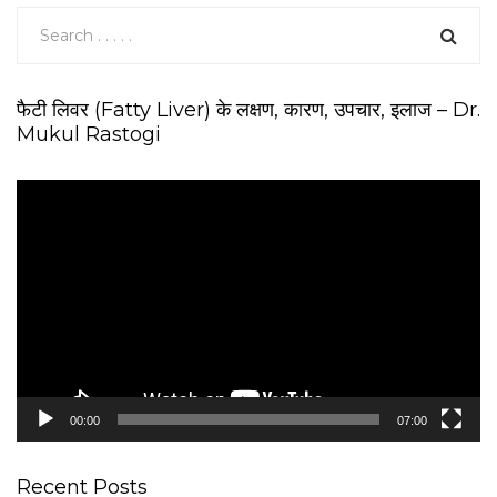
फैटी लिवर (Fatty Liver) के लक्षण, कारण, उपचार, इलाज – Dr.
Mukul Rastogi
V
i
d
e
o
P
l
a
y
e
00:00
07:00
r
Recent Posts