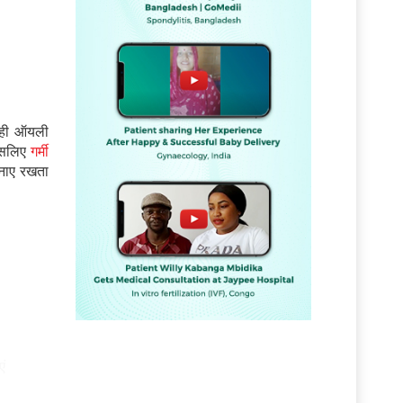
त ही ऑयली
 इसलिए
गर्मी
बनाए रखता
ं