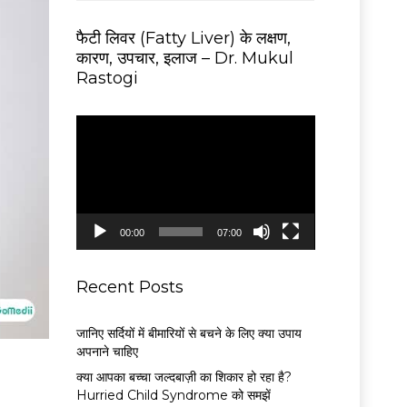
फैटी लिवर (Fatty Liver) के लक्षण,
कारण, उपचार, इलाज – Dr. Mukul
Rastogi
V
i
d
e
o
P
00:00
07:00
l
a
y
Recent Posts
e
r
जानिए सर्दियों में बीमारियों से बचने के लिए क्या उपाय
अपनाने चाहिए
क्या आपका बच्चा जल्दबाज़ी का शिकार हो रहा है?
Hurried Child Syndrome को समझें